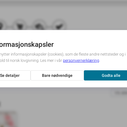
ørger for leveringen.
ien
Blomster til hjemmet
n
egå i
assert.
Send kondolanseblomster
t