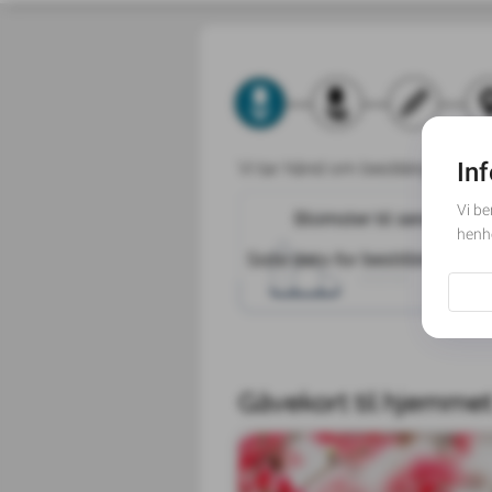
Vi tar hånd om bestillingen og s
Blomster til seremon
Blomster til seremonie
Seremonien vil for
Siste dato for bestilling har p
stillhet.
Gåvekort til hjemme