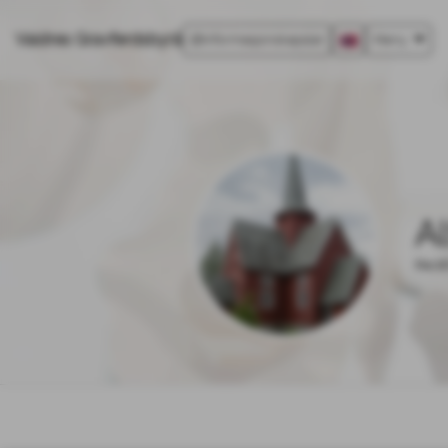
Valdres Gravferdsbyrå
Informasjonskapsler
Meny
A
04.1