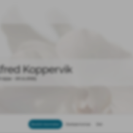
lfred Koppervik
0.1934 - 20.11.2025
Bestill blomster
Dødsannonse
Del