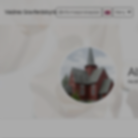
Valdres Gravferdsbyrå
Informasjonskapsler
Meny
A
04.1