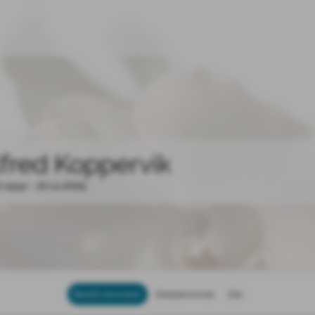
lfred Koppervik
0.1934 - 20.11.2025
Bestill blomster
Dødsannonse
Del