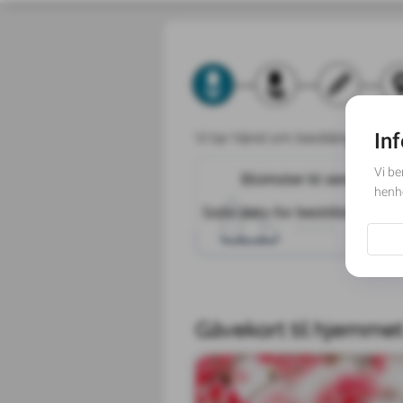
Vi tar hånd om bestillingen og s
Blomster til seremon
Blomster til seremonie
Seremonien vil for
Siste dato for bestilling har p
stillhet.
Gåvekort til hjemme