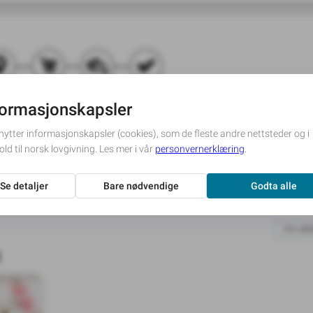
ørger for leveringen.
ien
Blomster til hjemmet
n
egå i
assert.
Send kondolanseblomster
t